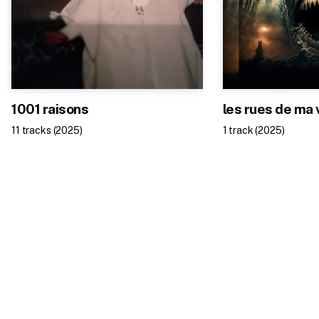
1001 raisons
les rues de ma 
11
track
s
(
2025
)
1
track
(
2025
)